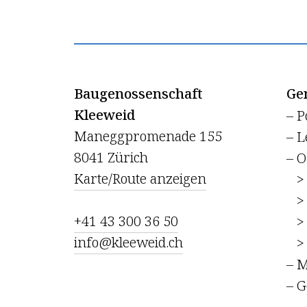
Baugenossenschaft
Ge
Kleeweid
– P
Maneggpromenade 155
– L
8041 Zürich
– O
Karte/Route anzeigen
> 
> 
+41 43 300 36 50
> G
info@kleeweid.ch
> 
– 
– G