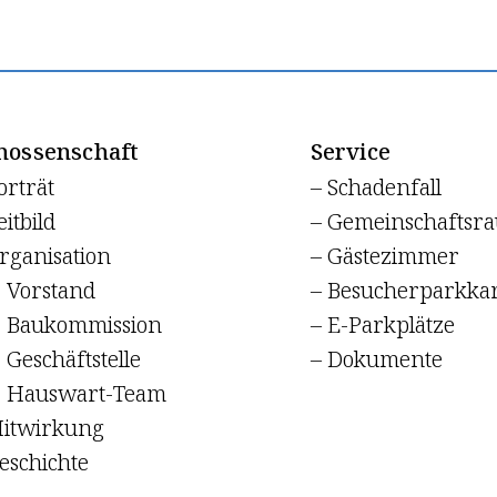
nossenschaft
Service
orträt
– Schadenfall
eitbild
– Gemeinschaftsr
rganisation
– Gästezimmer
Vorstand
– Besucherparkkar
Baukommission
– E-Parkplätze
eschäftstelle
– Dokumente
Hauswart-Team
Mitwirkung
eschichte