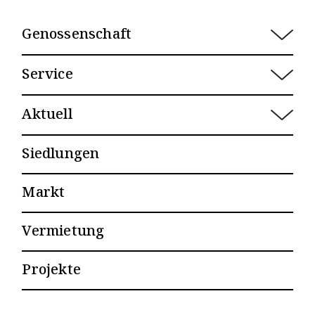
Genossenschaft
Porträt 
Service
Leitbild
Übersicht
Team & Organisation
Aktuell
Schadenfall
Mitwirkung
Mitteilungen
Gemeinschaftsraum
Siedlungen
Geschichte
Agenda
Gästezimmer
Markt
Besucherparkkarte
E-Parkplätze
Vermietung
Dokumente
Projekte