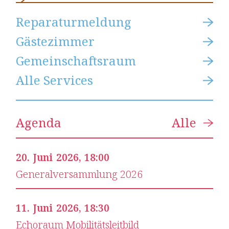
Reparaturmeldung
Reparaturmeldung
Gästezimmer
Gästezimmer
Gemein­schafts­raum
Gemein­schafts­raum
Alle Services
Alle Services
Slide 2 of 6.
Agenda
Alle
20
.
Juni
2026
,
18:00
Generalver­sammlung 2026
11
.
Juni
2026
,
18:30
Echoraum Mobilitätsleitbild