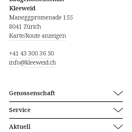
Kleeweid
Maneggpromenade 155
8041 Zürich
Karte/Route anzeigen
+41 43 300 36 50
info@kleeweid.ch
Genossenschaft
Porträt 
Service
Leitbild
Übersicht
Team & Organisation
Aktuell