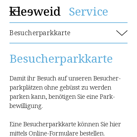
Service
Besucherparkkarte
Schadenmeldung
Besucherpark­karte
Gemein­schafts­raum
Gästezimmer
Damit ihr Besuch auf unseren Besucher­
Besucherparkkarte
park­plätzen ohne gebüsst zu werden
parken kann, benö­tigen Sie eine Park­
E-Parplätze
bewil­ligung.
Dokumente
Eine Besucher­park­karte können Sie hier
mittels Online-Formulare bestellen.