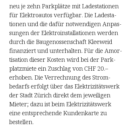
neu je zehn Park­plätze mit Lade­sta­tionen
für Elektro­autos verfügbar. Die Lade­sta­
tionen und die dafür not­wen­digen Anpas­
sungen der Elektro­ins­tal­la­ti­onen werden
durch die Bau­genos­sen­schaft Kleeweid
finanziert und unterhalten. Für die Amor­
ti­sa­tion dieser Kosten wird bei der Park­
platz­miete ein Zuschlag von
CHF 20.–
erhoben. Die Ver­rech­nung des Strom­
bedarfs erfolgt über das Elek­t­ri­zi­täts­werk
der Stadt Zürich direkt dem jeweiligen
Mieter; dazu ist beim Elek­t­ri­zi­täts­werk
eine ent­spre­chende Kunden­karte zu
bestellen.