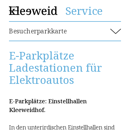
Service
Besucherparkkarte
Schadenmeldung
E-Parkplätze
Gemein­schafts­raum
Ladestationen für
Gästezimmer
Elektroautos
Besucherparkkarte
E-Parplätze
E-Parkplätze: Einstellhallen
Dokumente
Kleeweidhof.
In den unterirdischen Ein­stell­hallen sind