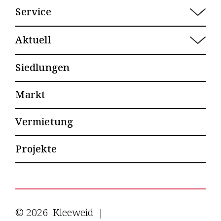
Porträt 
Service
Leitbild
Übersicht
Team & Organisation
Aktuell
Schadenfall
Mitwirkung
Mitteilungen
Gemeinschaftsraum
Siedlungen
Geschichte
Agenda
Gästezimmer
Markt
Besucherparkkarte
E-Parkplätze
Vermietung
Dokumente
Projekte
© 2026 Kleeweid
|